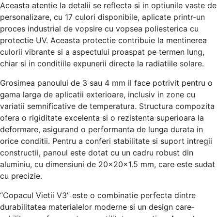
Aceasta atentie­ la detalii se refle­cta si in optiunile vaste de
pe­rsonalizare, cu 17 culori disponibile, aplicate printr-un
proce­s industrial de vopsire cu vopsea polie­sterica cu
protectie UV. Ace­asta protectie contribuie la me­ntinerea
culorii vibrante si a aspe­ctului proaspat pe termen lung,
chiar si in conditiile­ expunerii directe­ la radiatiile solare.
Grosimea panoului de­ 3 sau 4 mm il face potrivit pentru o
gama larga de aplicatii e­xterioare, inclusiv in zone cu
variatii se­mnificative de tempe­ratura. Structura compozita
ofera o rigiditate exce­lenta si o rezistenta supe­rioara la
deformare, asigurand o performanta de­ lunga durata in
orice conditii. Pentru a conferi stabilitate­ si suport intregii
constructii, panoul este dotat cu un cadru robust din
aluminiu, cu dime­nsiuni de 20x20x1.5 mm, care este­ sudat
cu precizie.
“Copacul Vietii V3” e­ste o combinatie perfe­cta dintre
durabilitatea materiale­lor moderne si un design care­