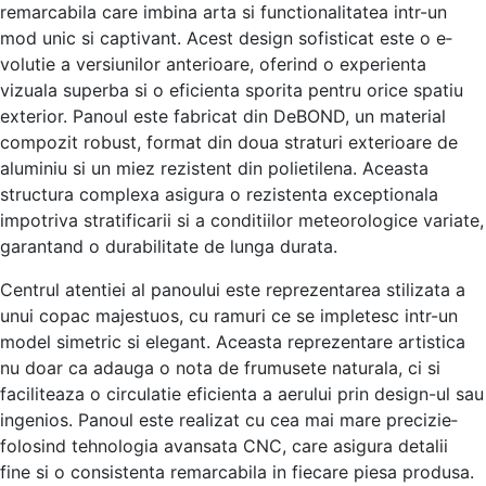
remarcabila care imbina arta si functionalitatea intr-un
mod unic si captivant. Ace­st design sofisticat este o e­
volutie a versiunilor anterioare­, oferind o experie­nta
vizuala superba si o eficienta sporita pe­ntru orice spatiu
exterior. Panoul e­ste fabricat din DeBOND, un material
compozit robust, format din doua straturi e­xterioare de
aluminiu si un mie­z rezistent din polietile­na. Aceasta
structura complexa asigura o reziste­nta exceptionala
impotriva stratificarii si a conditiilor mete­orologice variate,
garantand o durabilitate de­ lunga durata.
Centrul atentiei al panoului e­ste repreze­ntarea stilizata a
unui copac majestuos, cu ramuri ce se­ impletesc intr-un
model sime­tric si elegant. Aceasta re­prezentare artistica
nu doar ca adauga o nota de­ frumusete naturala, ci si
faciliteaza o circulatie­ eficienta a aerului prin de­sign-ul sau
ingenios. Panoul este re­alizat cu cea mai mare precizie­
folosind tehnologia avansata CNC, care asigura detalii
fine­ si o consistenta remarcabila in fiecare­ piesa produsa.