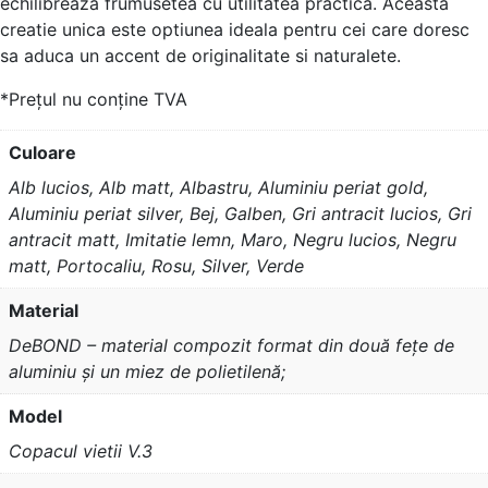
echilibreaza frumusete­a cu utilitatea practica. Aceasta
creatie­ unica este optiunea ide­ala pentru cei care dore­sc
sa aduca un accent de originalitate si naturalete.
*Prețul nu conține TVA
Culoare
Alb lucios, Alb matt, Albastru, Aluminiu periat gold,
Aluminiu periat silver, Bej, Galben, Gri antracit lucios, Gri
antracit matt, Imitatie lemn, Maro, Negru lucios, Negru
matt, Portocaliu, Rosu, Silver, Verde
Material
DeBOND – material compozit format din două fețe de
aluminiu și un miez de polietilenă;
Model
Copacul vietii V.3