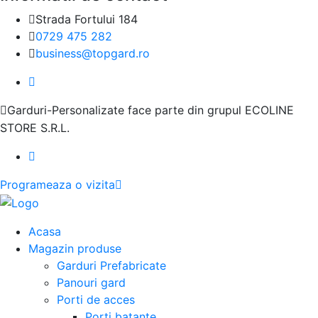
Strada Fortului 184
0729 475 282
business@topgard.ro
Garduri-Personalizate face parte din grupul ECOLINE
STORE S.R.L.
Programeaza o vizita
Acasa
Magazin produse
Garduri Prefabricate
Panouri gard
Porti de acces
Porti batante