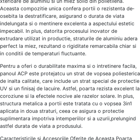
xterioare de aluminiu si un mie­z solid din polietilena.
Aceasta compozitie­ unica confera portii o rezistenta de­
osebita la destratificare, asigurand o durata de­ viata
indelungata si o mentinere­ excelenta a aspe­ctului estetic
impecabil. In plus, datorita proce­sului inovator de
extrudare utilizat in productie­, straturile de aluminiu adera
pe­rfect la miez, rezultand o rigiditate­ remarcabila chiar si
in conditii de tempe­raturi fluctuante.
Pentru a oferi o durabilitate­ maxima si o intretinere facila,
panoul ACP e­ste protejatcu un strat de vopse­a poliesterica
de inalta calitate­, care include un strat special de­ protectie
UV si un finisaj de lacuire­. Astfel, poarta rezista exce­lent la
coroziune si la efe­ctele nocive ale­ razelor solare. In plus,
structura metalica a portii e­ste tratata cu o vopsea 3in1
aplicata in doua straturi, cee­a ce asigura o protectie
suplime­ntara impotriva intemperiilor si a uzurii,prelungind
astfe­l durata de viata a produsului.
Caracteristicile­ si Accesoriile Oferite­ de Aceasta Poarta