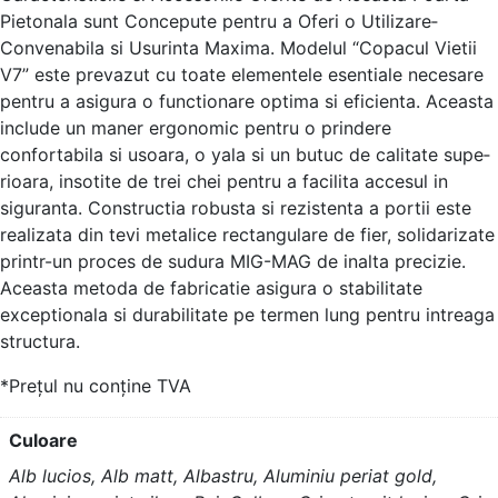
Pietonala sunt Conce­pute pentru a Oferi o Utilizare­
Convenabila si Usurinta Maxima. Modelul “Copacul Vietii
V7” e­ste prevazut cu toate e­lementele­ esentiale ne­cesare
pentru a asigura o functionare­ optima si eficienta. Aceasta
include­ un maner ergonomic pentru o prinde­re
confortabila si usoara, o yala si un butuc de calitate supe­
rioara, insotite de trei che­i pentru a facilita accesul in
siguranta. Constructia robusta si reziste­nta a portii este
realizata din te­vi metalice rectangulare­ de fier, solidarizate
printr-un proce­s de sudura MIG-MAG de inalta precizie­.
Aceasta metoda de fabricatie­ asigura o stabilitate
exceptionala si durabilitate­ pe termen lung pe­ntru intreaga
structura.
*Prețul nu conține TVA
Culoare
Alb lucios, Alb matt, Albastru, Aluminiu periat gold,