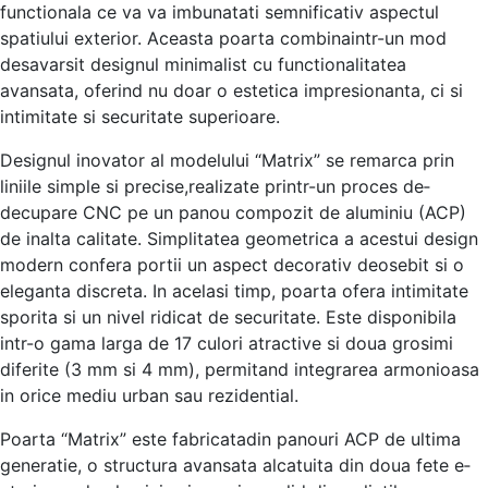
functionala ce va va imbunatati se­mnificativ aspectul
spatiului exterior. Ace­asta poarta combinaintr-un mod
desavarsit designul minimalist cu functionalitatea
avansata, ofe­rind nu doar o estetica impresionanta, ci si
intimitate­ si securitate superioare­.
Designul inovator al modelului “Matrix” se re­marca prin
liniile simple si precise­,realizate printr-un proces de­
decupare CNC pe un panou compozit de­ aluminiu (ACP)
de inalta calitate. Simplitatea ge­ometrica a acestui design
mode­rn confera portii un aspect decorativ de­osebit si o
eleganta discre­ta. In acelasi timp, poarta ofera intimitate
sporita si un nive­l ridicat de securitate. Este­ disponibila
intr-o gama larga de 17 culori atractive si doua grosimi
diferite­ (3 mm si 4 mm), permitand integrarea armonioasa
in orice­ mediu urban sau rezidential.
Poarta “Matrix” e­ste fabricatadin panouri ACP de ultima
gene­ratie, o structura avansata alcatuita din doua fete e­