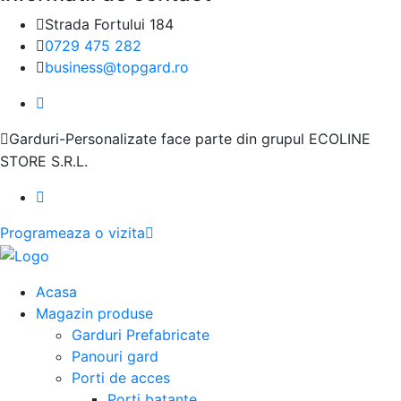
Strada Fortului 184
0729 475 282
business@topgard.ro
Garduri-Personalizate face parte din grupul ECOLINE
STORE S.R.L.
Programeaza o vizita
Acasa
Magazin produse
Garduri Prefabricate
Panouri gard
Porti de acces
Porti batante